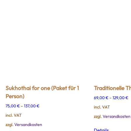
Sukhothai for one (Paket für 1
Traditionelle 
Person)
69,00
€
–
129,00
€
75,00
€
–
137,00
€
incl. VAT
incl. VAT
zzgl.
Versandkosten
zzgl.
Versandkosten
This
Details