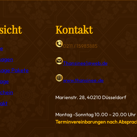
sicht
Kontakt
0211 / 15983885
e
sagen
Thansinee1@web.de
age Pakete
www.thansinee.de
age
chein
Marienstr. 28, 40210 Düsseldorf
akt
Montag -Sonntag 10.00 – 20.00 Uhr
Terminvereinbarungen nach Absprac