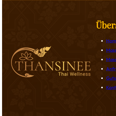
Über
Hom
Mas
Mass
Anfr
Guts
Kont