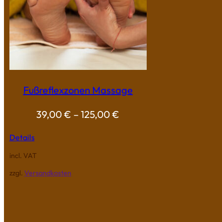
Fußreflexzonen Massage
39,00
€
–
125,00
€
Details
incl. VAT
zzgl.
Versandkosten