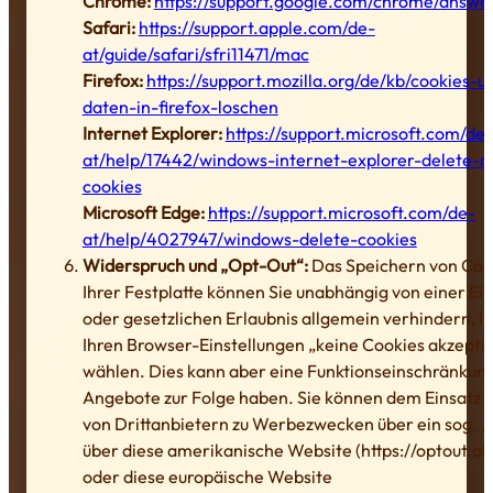
Chrome:
https://support.google.com/chrome/answe
Safari:
https://support.apple.com/de-
at/guide/safari/sfri11471/mac
Firefox:
https://support.mozilla.org/de/kb/cookies-
daten-in-firefox-loschen
Internet Explorer:
https://support.microsoft.com/de-
at/help/17442/windows-internet-explorer-delete-
cookies
Microsoft Edge:
https://support.microsoft.com/de-
at/help/4027947/windows-delete-cookies
Widerspruch und „Opt-Out“:
Das Speichern von Coo
Ihrer Festplatte können Sie unabhängig von einer Ein
oder gesetzlichen Erlaubnis allgemein verhindern, i
Ihren Browser-Einstellungen „keine Cookies akzepti
wählen. Dies kann aber eine Funktionseinschränkun
Angebote zur Folge haben. Sie können dem Einsatz 
von Drittanbietern zu Werbezwecken über ein sog. 
über diese amerikanische Website (https://optout.ab
oder diese europäische Website