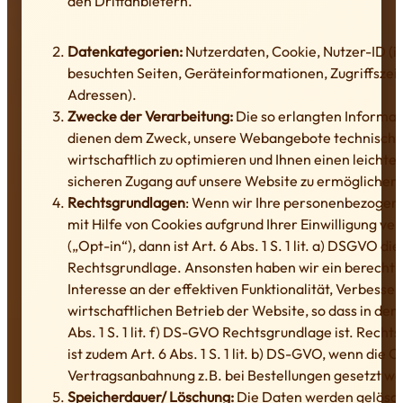
den Drittanbietern.
Datenkategorien:
Nutzerdaten, Cookie, Nutzer-ID (in
besuchten Seiten, Geräteinformationen, Zugriffszeit
Adressen).
Zwecke der Verarbeitung:
Die so erlangten Informa
dienen dem Zweck, unsere Webangebote technisch 
wirtschaftlich zu optimieren und Ihnen einen leichte
sicheren Zugang auf unsere Website zu ermöglichen.
Rechtsgrundlagen
: Wenn wir Ihre personenbezogen
mit Hilfe von Cookies aufgrund Ihrer Einwilligung ve
(„Opt-in“), dann ist Art. 6 Abs. 1 S. 1 lit. a) DSGVO die
Rechtsgrundlage. Ansonsten haben wir ein berechti
Interesse an der effektiven Funktionalität, Verbesse
wirtschaftlichen Betrieb der Website, so dass in dem 
Abs. 1 S. 1 lit. f) DS-GVO Rechtsgrundlage ist. Recht
ist zudem Art. 6 Abs. 1 S. 1 lit. b) DS-GVO, wenn die C
Vertragsanbahnung z.B. bei Bestellungen gesetzt w
Speicherdauer/ Löschung:
Die Daten werden gelöscht