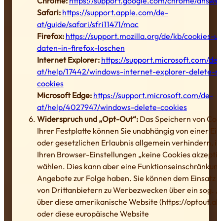
Chrome:
https://support.google.com/chrome/answe
Safari:
https://support.apple.com/de-
at/guide/safari/sfri11471/mac
Firefox:
https://support.mozilla.org/de/kb/cookies-
daten-in-firefox-loschen
Internet Explorer:
https://support.microsoft.com/de-
at/help/17442/windows-internet-explorer-delete-
cookies
Microsoft Edge:
https://support.microsoft.com/de-
at/help/4027947/windows-delete-cookies
Widerspruch und „Opt-Out“:
Das Speichern von Coo
Ihrer Festplatte können Sie unabhängig von einer Ein
oder gesetzlichen Erlaubnis allgemein verhindern, i
Ihren Browser-Einstellungen „keine Cookies akzepti
wählen. Dies kann aber eine Funktionseinschränkun
Angebote zur Folge haben. Sie können dem Einsatz 
von Drittanbietern zu Werbezwecken über ein sog. 
über diese amerikanische Website (https://optout.ab
oder diese europäische Website