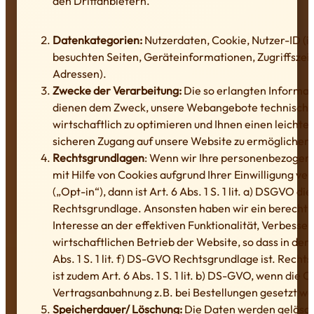
den Drittanbietern.
Datenkategorien:
Nutzerdaten, Cookie, Nutzer-ID (in
besuchten Seiten, Geräteinformationen, Zugriffszeit
Adressen).
Zwecke der Verarbeitung:
Die so erlangten Informa
dienen dem Zweck, unsere Webangebote technisch 
wirtschaftlich zu optimieren und Ihnen einen leichte
sicheren Zugang auf unsere Website zu ermöglichen.
Rechtsgrundlagen
: Wenn wir Ihre personenbezogen
mit Hilfe von Cookies aufgrund Ihrer Einwilligung ve
(„Opt-in“), dann ist Art. 6 Abs. 1 S. 1 lit. a) DSGVO die
Rechtsgrundlage. Ansonsten haben wir ein berechti
Interesse an der effektiven Funktionalität, Verbesse
wirtschaftlichen Betrieb der Website, so dass in dem 
Abs. 1 S. 1 lit. f) DS-GVO Rechtsgrundlage ist. Recht
ist zudem Art. 6 Abs. 1 S. 1 lit. b) DS-GVO, wenn die C
Vertragsanbahnung z.B. bei Bestellungen gesetzt w
Speicherdauer/ Löschung:
Die Daten werden gelöscht