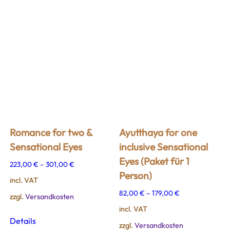
Romance for two &
Ayutthaya for one
Sensational Eyes
inclusive Sensational
Eyes (Paket für 1
223,00
€
–
301,00
€
Person)
incl. VAT
82,00
€
–
179,00
€
zzgl.
Versandkosten
incl. VAT
This
Details
product
zzgl.
Versandkosten