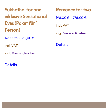
Sukhothai for one
Romance for two
inklusive Sensational
198,00
€
–
276,00
€
Eyes (Paket für 1
incl. VAT
Person)
zzgl.
Versandkosten
126,00
€
–
162,00
€
This
Details
incl. VAT
product
has
zzgl.
Versandkosten
multiple
This
variants.
Details
product
The
has
options
multiple
may
variants.
be
The
chosen
options
on
may
the
be