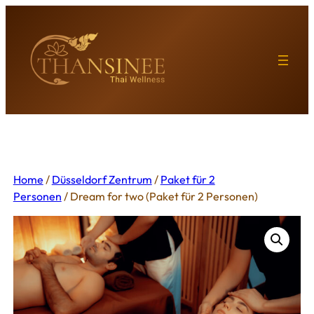
Skip
to
content
Home
/
Düsseldorf Zentrum
/
Paket für 2
Personen
/ Dream for two (Paket für 2 Personen)