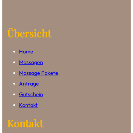
product
chosen
page
on
the
product
Übersicht
page
Home
Massagen
Massage Pakete
Anfrage
Gutschein
Kontakt
Kontakt