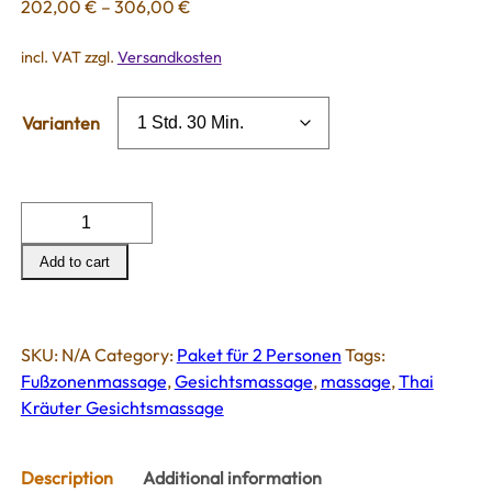
202,00
€
–
306,00
€
incl. VAT
zzgl.
Versandkosten
Varianten
Dream
for
Add to cart
two
(Paket
für
2
SKU:
N/A
Category:
Paket für 2 Personen
Tags:
Personen)
Fußzonenmassage
,
Gesichtsmassage
,
massage
,
Thai
quantity
Kräuter Gesichtsmassage
Description
Additional information