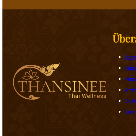
Über
Hom
Mas
Mass
Anfr
Guts
Kont