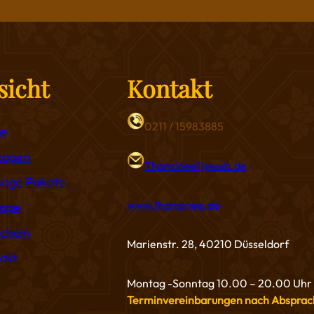
sicht
Kontakt
0211 / 15983885
e
sagen
Thansinee1@web.de
age Pakete
www.thansinee.de
age
chein
Marienstr. 28, 40210 Düsseldorf
akt
Montag -Sonntag 10.00 – 20.00 Uhr
Terminvereinbarungen nach Absprac