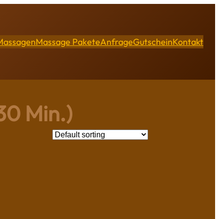
Massagen
Massage Pakete
Anfrage
Gutschein
Kontakt
 30 Min.)