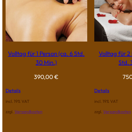
Volltag für 1 Person (ca. 6 Std.
Volltag für 2
30 Min.)
Std. 
390,00
€
75
Details
Details
incl. 19% VAT
incl. 19% VAT
zzgl.
Versandkosten
zzgl.
Versandkosten