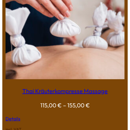
Thai Kräuterkompresse Massage
115,00
€
–
155,00
€
Details
incl. VAT