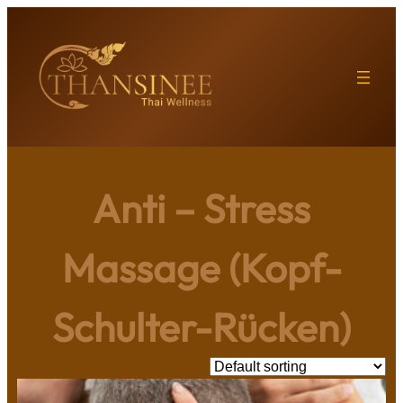
Skip
to
content
Anti – Stress
Massage (Kopf-
Schulter-Rücken)
Showing all 2 results