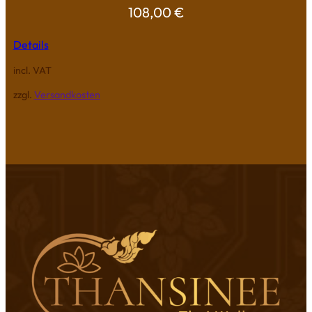
108,00
€
Details
incl. VAT
zzgl.
Versandkosten