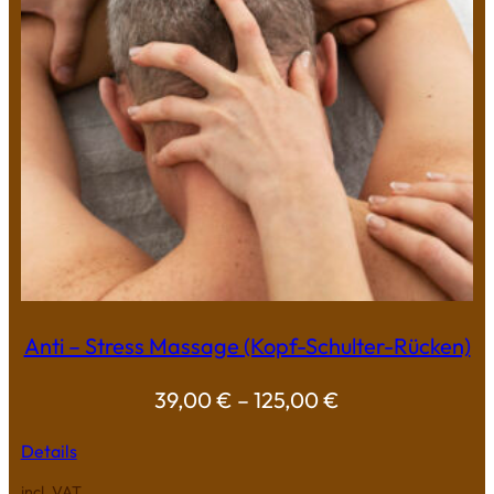
Anti – Stress Massage (Kopf-Schulter-Rücken)
39,00
€
–
125,00
€
Details
incl. VAT