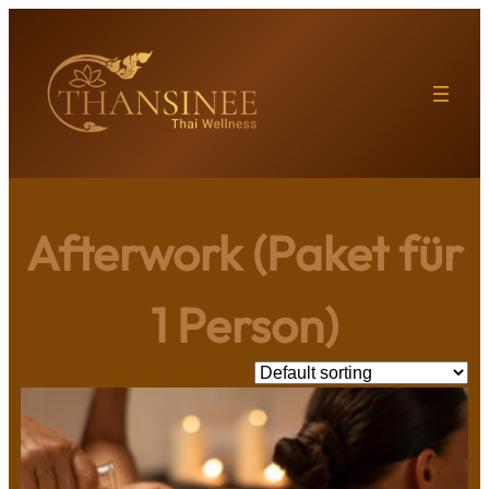
Skip
to
content
Afterwork (Paket für
1 Person)
Showing the single result