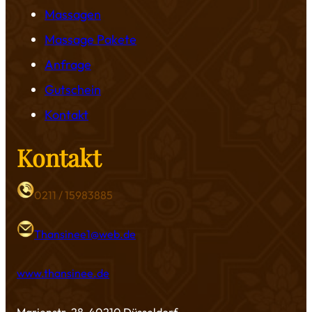
Massagen
Massage Pakete
Anfrage
Gutschein
Kontakt
Kontakt
0211 / 15983885
Thansinee1@web.de
www.thansinee.de