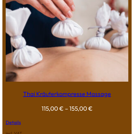
Thai Kräuterkompresse Massage
115,00
€
–
155,00
€
Details
incl. VAT