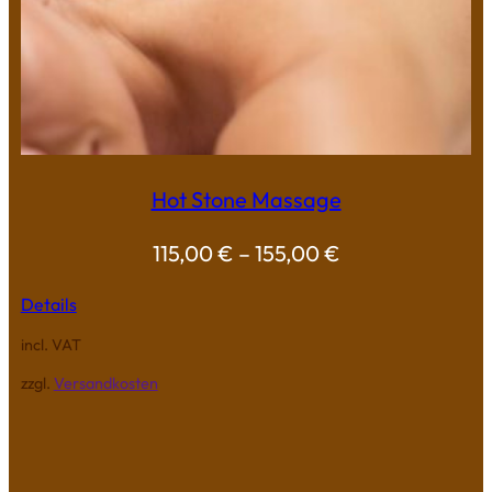
Hot Stone Massage
115,00
€
–
155,00
€
Details
incl. VAT
zzgl.
Versandkosten